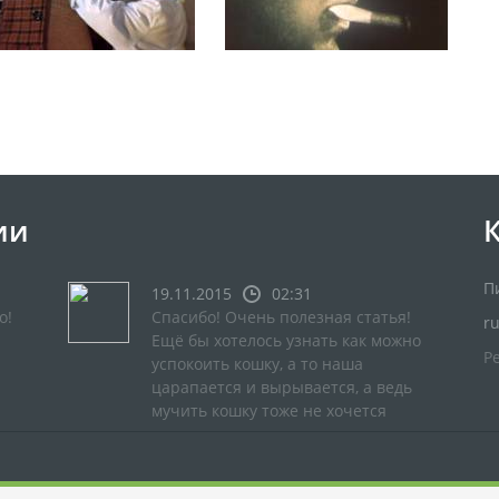
ии
П
19.11.2015
02:31
о!
Спасибо! Очень полезная статья!
r
Ещё бы хотелось узнать как можно
Р
успокоить кошку, а то наша
царапается и вырывается, а ведь
мучить кошку тоже не хочется