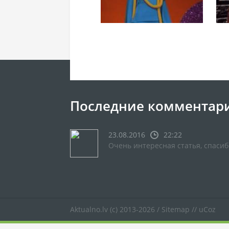
Последние комментар
23.08.2016
22:22
Очень интересная статья, спасиб
Aktualno.lv
(c) 2013-2026 /
Sitemap
//
uCoz