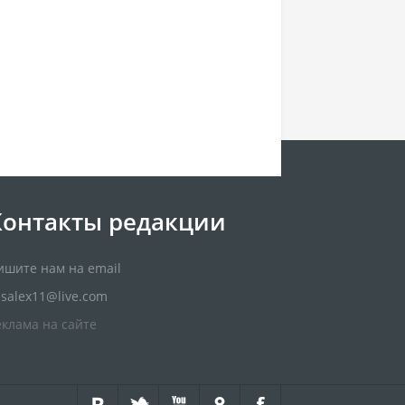
Контакты редакции
ишите нам на email
usalex11@live.com
еклама на сайте