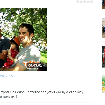
00:03:01
gtag 2009.
 Строгино белое братство запустит «Белую стрекозу
о полетит!