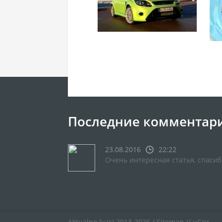
Последние комментар
23.08.2016
22:22
Очень интересная статья, спасиб
Aktualno.lv
(c) 2013-2026 /
Sitemap
//
uCoz