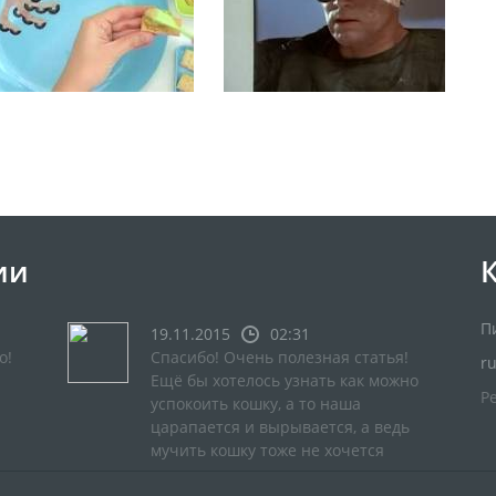
ии
П
19.11.2015
02:31
о!
Спасибо! Очень полезная статья!
r
Ещё бы хотелось узнать как можно
Р
успокоить кошку, а то наша
царапается и вырывается, а ведь
мучить кошку тоже не хочется