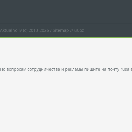
Aktualno.lv
(c) 2013-2026 /
Sitemap
//
uCoz
По вопросам сотрудничества и рекламы пишите на почту
rusal