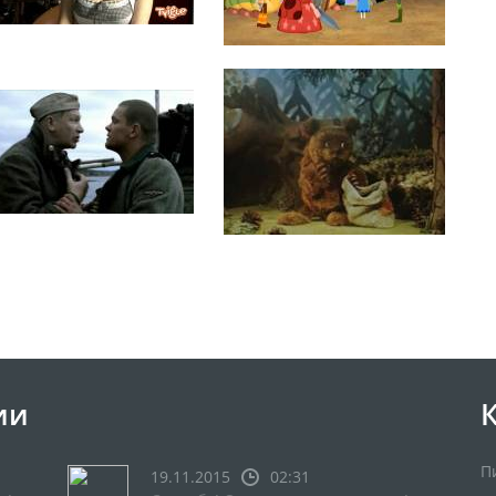
ии
П
19.11.2015
02:31