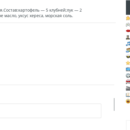
я.Состав:картофель — 5 клубней;лук — 2
 масло, уксус хереса, морская соль.