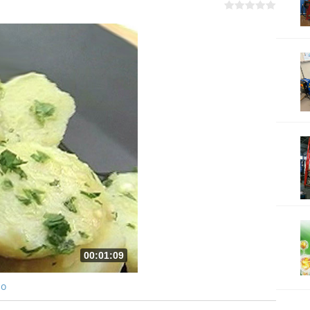
00:01:09
ро