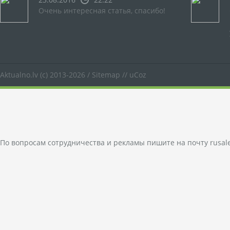
Очень интересная статья, спасибо!
Aktualno.lv
(c) 2013-2026 /
Sitemap
//
uCoz
По вопросам сотрудничества и рекламы пишите на почту
rusal