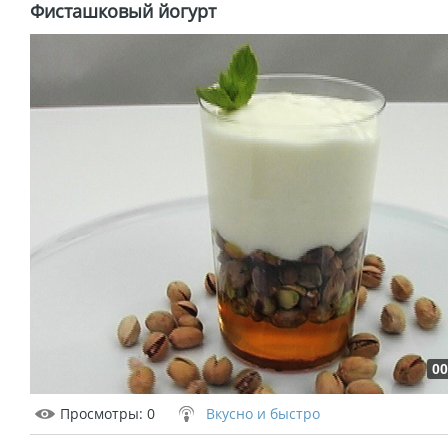
Фисташковый йогурт
00
Просмотры
: 0
Вкусно и быстро