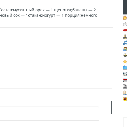
.Состав:мускатный орех — 1 щепотка;бананы — 2
новый сок — 1стакан;йогурт — 1 порция;немного