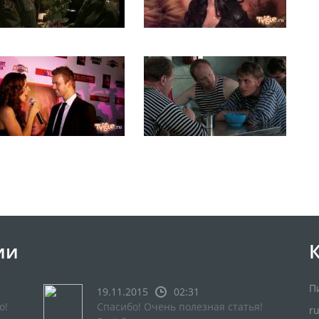
ии
П
19.11.2015
02:31
о!
Спасибо! Очень полезная статья!
r