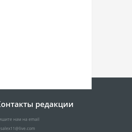
Контакты редакции
ишите нам на email
usalex11@live.com