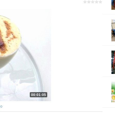
00:01:05
ро