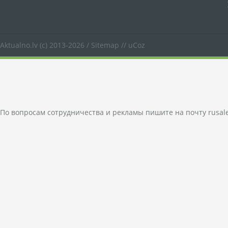
Aktualno.lv
(c) 2013-2026 /
Sitemap
//
uCoz
По вопросам сотрудничества и рекламы пишите на почту
rusal