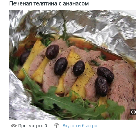
Печеная телятина с ананасом
00
Просмотры
: 0
Вкусно и быстро