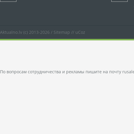
Aktualno.lv
(c) 2013-2026 /
Sitemap
//
uCoz
По вопросам сотрудничества и рекламы пишите на почту
rusal