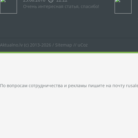
Очень интересная статья, спасибо!
Aktualno.lv
(c) 2013-2026 /
Sitemap
//
uCoz
По вопросам сотрудничества и рекламы пишите на почту
rusal