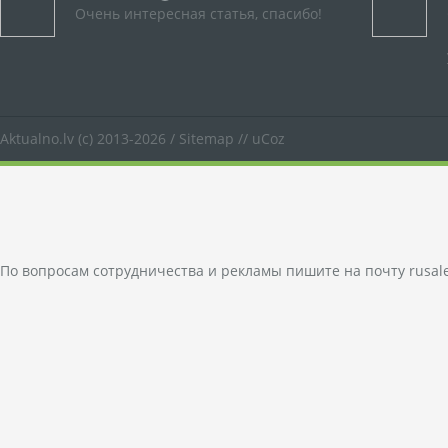
Очень интересная статья, спасибо!
Aktualno.lv
(c) 2013-2026 /
Sitemap
//
uCoz
По вопросам сотрудничества и рекламы пишите на почту
rusal