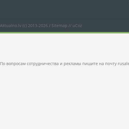
Aktualno.lv
(c) 2013-2026 /
Sitemap
//
uCoz
По вопросам сотрудничества и рекламы пишите на почту
rusal