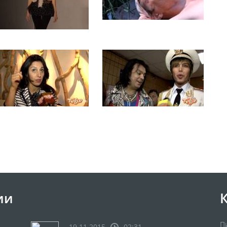
ии
П
19.11.2015
02:31