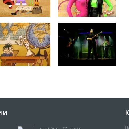
ии
П
19.11.2015
02:31