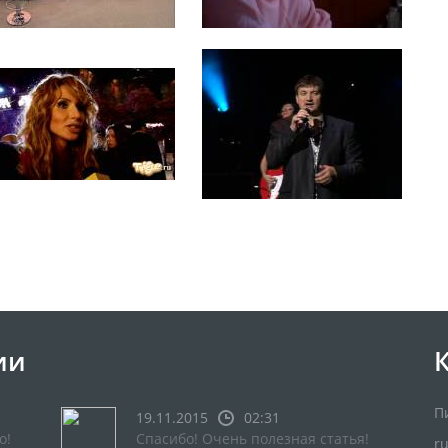
ии
П
19.11.2015
02:31
о!
Спасибо! Очень полезная статья!
r