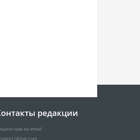
Контакты редакции
ишите нам на email
usalex11@live.com