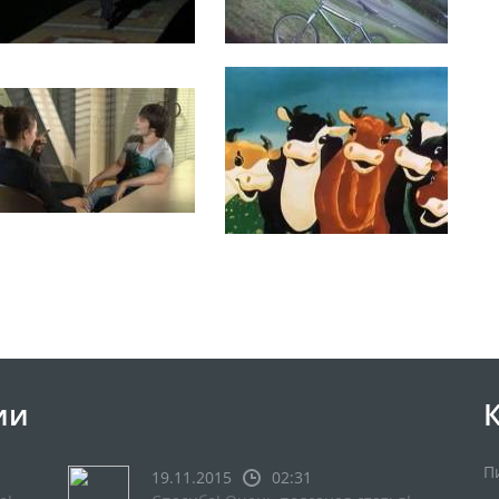
ии
П
19.11.2015
02:31