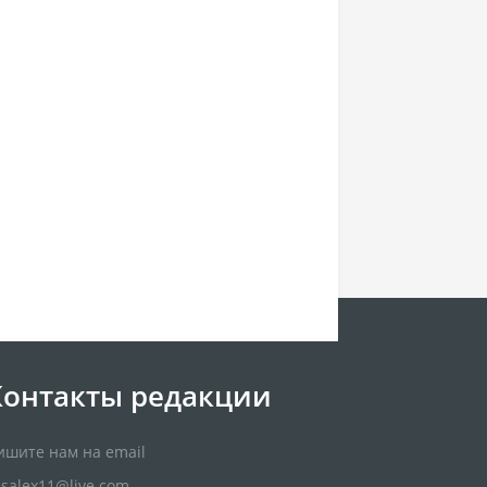
Контакты редакции
ишите нам на email
usalex11@live.com