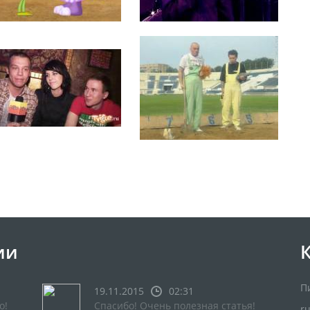
ии
П
19.11.2015
02:31
о!
Спасибо! Очень полезная статья!
r