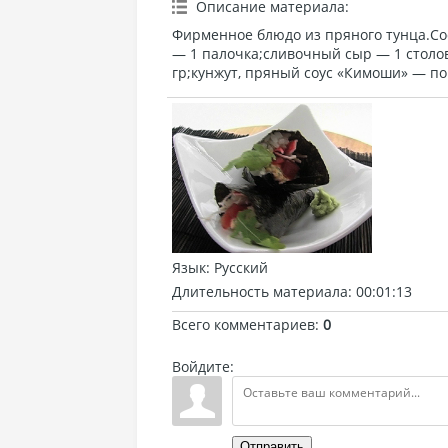
Описание материала
:
Фирменное блюдо из пряного тунца.Сос
— 1 палочка;сливочный сыр — 1 столо
гр;кунжут, пряный соус «Кимоши» — по 
Язык
: Русский
Длительность материала
: 00:01:13
Всего комментариев
:
0
Войдите:
Отправить