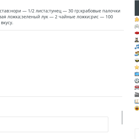
тав:нори — 1/2 листа;тунец — 30 гр;крабовые палочки
вая ложка;зеленый лук — 2 чайные ложки;рис — 100
вкусу.