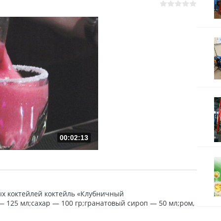
00:02:13
х коктейлей коктейль «Клубничный
— 125 мл;сахар — 100 гр;гранатовый сироп — 50 мл;ром,