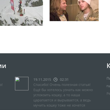
ии
П
19.11.2015
02:31
о!
Спасибо! Очень полезная статья!
r
Ещё бы хотелось узнать как можно
Р
успокоить кошку, а то наша
царапается и вырывается, а ведь
мучить кошку тоже не хочется