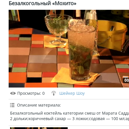
Безалкогольный «Мохито»
00
Просмотры
: 0
Шейкер Шоу
Описание материала
:
Безалкогольный коктейль категории смеш от Марата Садд
2 дольки;коричневый сахар — 3 ложки;содовая — 100 мл;