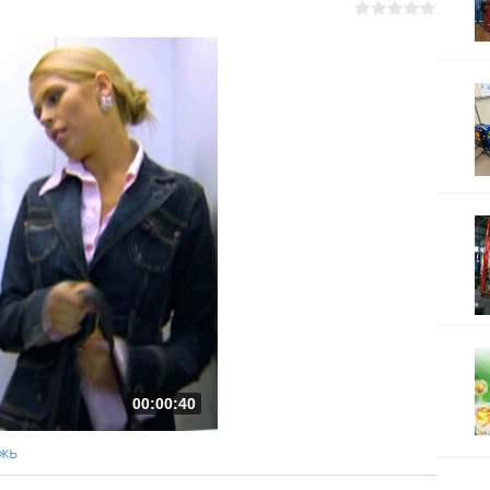
00:00:40
жь