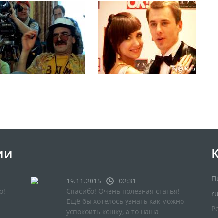
ии
П
19.11.2015
02:31
о!
Спасибо! Очень полезная статья!
r
Ещё бы хотелось узнать как можно
Р
успокоить кошку, а то наша