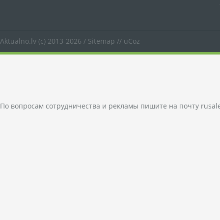
Aktualno.lv
(c) 2013-2026 /
Sitemap
//
uCoz
По вопросам сотрудничества и рекламы пишите на почту
rusal