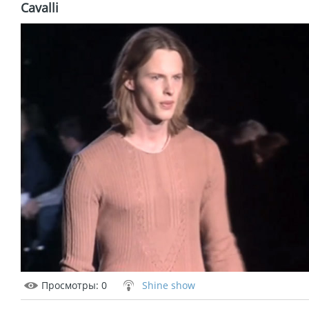
Cavalli
Просмотры
: 0
Shine show