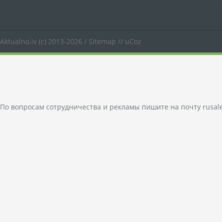
Aktualno.lv
(c) 2013-2026 /
Sitemap
//
uCoz
По вопросам сотрудничества и рекламы пишите на почту
rusal