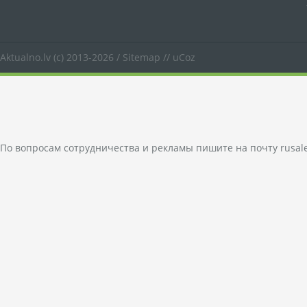
Aktualno.lv
(c) 2013-2026 /
Sitemap
//
uCoz
По вопросам сотрудничества и рекламы пишите на почту
rusal