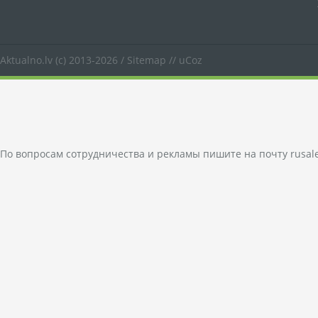
Aktualno.lv
(c) 2013-2026 /
Sitemap
//
uCoz
По вопросам сотрудничества и рекламы пишите на почту
rusal