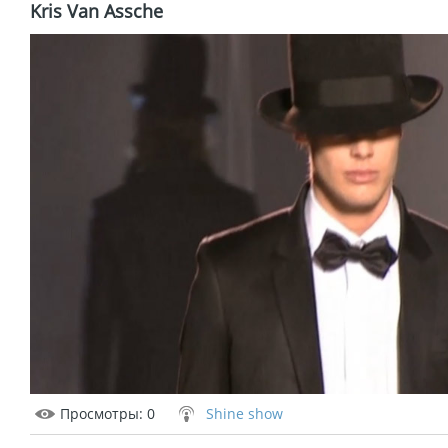
Kris Van Assche
Просмотры
: 0
Shine show