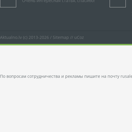
Очень интересная статья, спасибо!
Aktualno.lv
(c) 2013-2026 /
Sitemap
//
uCoz
По вопросам сотрудничества и рекламы пишите на почту
rusal