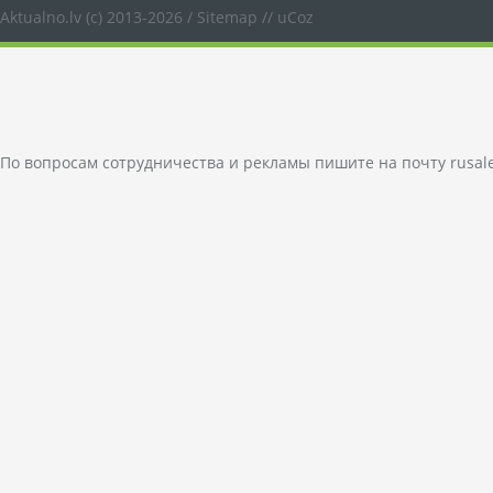
Aktualno.lv
(c) 2013-2026 /
Sitemap
//
uCoz
По вопросам сотрудничества и рекламы пишите на почту
rusal