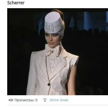
Scherrer
Просмотры
: 0
Shine show