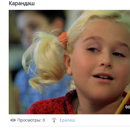
Карандаш
00
Просмотры
: 0
Ералаш