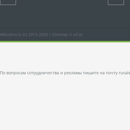
Aktualno.lv
(c) 2013-2026 /
Sitemap
//
uCoz
По вопросам сотрудничества и рекламы пишите на почту
rusal