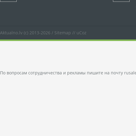
Aktualno.lv
(c) 2013-2026 /
Sitemap
//
uCoz
По вопросам сотрудничества и рекламы пишите на почту
rusal