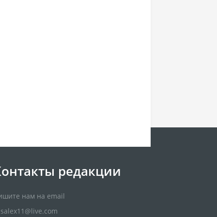
Контакты редакции
ишите нам на email
usalex11@live.com