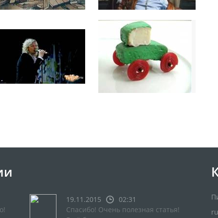
ии
П
19.11.2015
02:31
о!
Спасибо! Очень полезная статья!
r