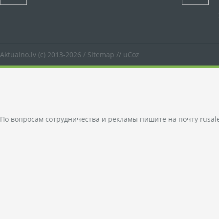
Aktualno.lv
(c) 2013-2026 /
Sitemap
//
uCoz
По вопросам сотрудничества и рекламы пишите на почту
rusal