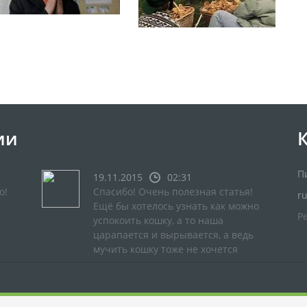
ии
П
19.11.2015
02:31
о!
Спасибо! Очень полезная статья!
r
Ещё бы хотелось узнать как можно
Р
успокоить кошку, а то наша
царапается и вырывается, а ведь
мучить кошку тоже не хочется