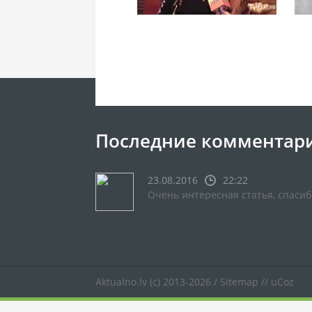
Последние комментар
23.08.2016
22:22
Очень интересная статья, спасиб
Aktualno.lv
(c) 2013-2026 /
Sitemap
//
uCoz