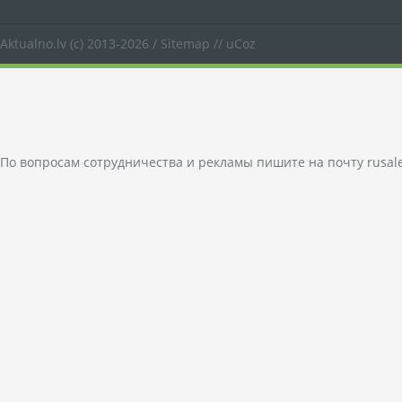
Aktualno.lv
(c) 2013-2026 /
Sitemap
//
uCoz
По вопросам сотрудничества и рекламы пишите на почту
rusal