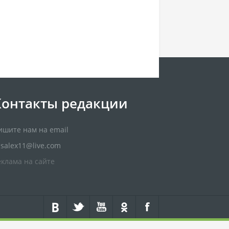
Контакты редакции
ишите нам на email
usalex11@live.com
еклама на сайте