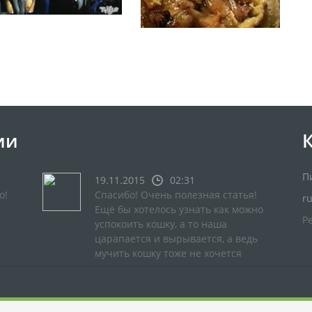
ии
П
19.11.2015
02:31
о!
Спасибо! Очень полезная статья!
r
Ещё бы хотелось узнать как можно
Р
успокоить кошку, а то наша
царапается и вырывается, а ведь
мучить кошку тоже не хочется