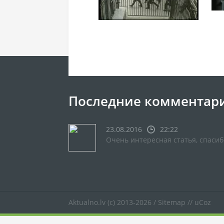
Последние комментар
23.08.2016
22:22
Очень интересная статья, спасиб
Aktualno.lv
(c) 2013-2026 /
Sitemap
//
uCoz