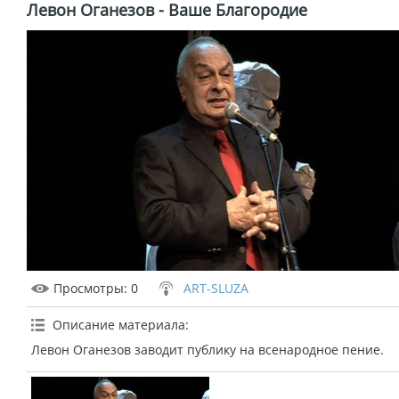
Левон Оганезов - Ваше Благородие
Просмотры
: 0
ART-SLUZA
Описание материала
:
Левон Оганезов заводит публику на всенародное пение.