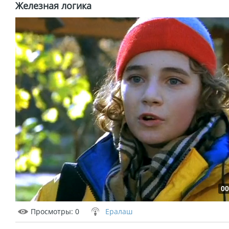
Железная логика
00
Просмотры
: 0
Ералаш