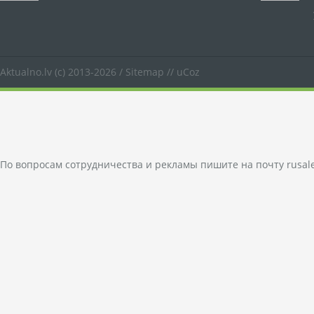
Aktualno.lv
(c) 2013-2026 /
Sitemap
//
uCoz
По вопросам сотрудничества и рекламы пишите на почту
rusal