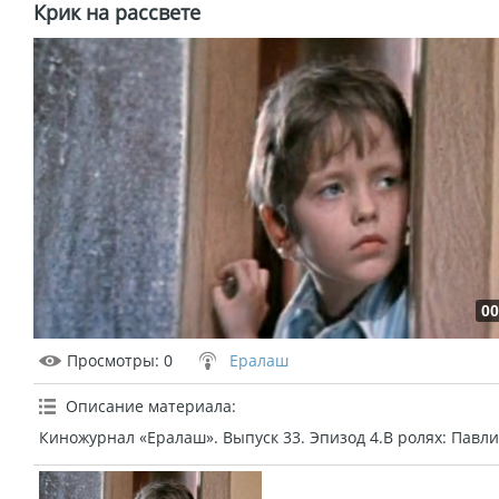
Крик на рассвете
00
Просмотры
: 0
Ералаш
Описание материала
:
Киножурнал «Ералаш». Выпуск 33. Эпизод 4.В ролях: Павли