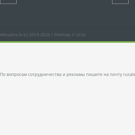
Aktualno.lv
(c) 2013-2026 /
Sitemap
//
uCoz
По вопросам сотрудничества и рекламы пишите на почту
rusal