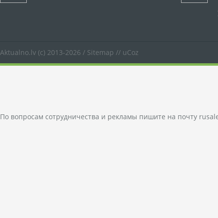
Aktualno.lv
(c) 2013-2026 /
Sitemap
//
uCoz
По вопросам сотрудничества и рекламы пишите на почту
rusal