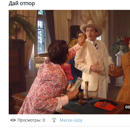
Дай отпор
00
Просмотры
: 0
Маски-Шоу