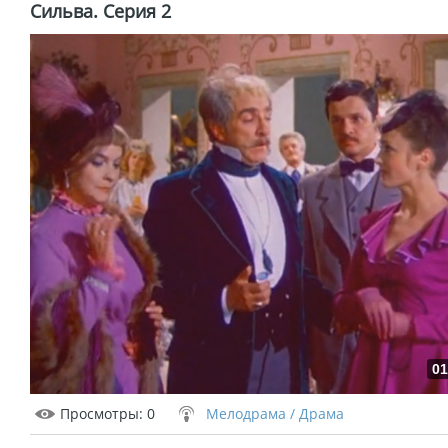
Сильва. Серия 2
01
Просмотры
: 0
Мелодрама / Драма