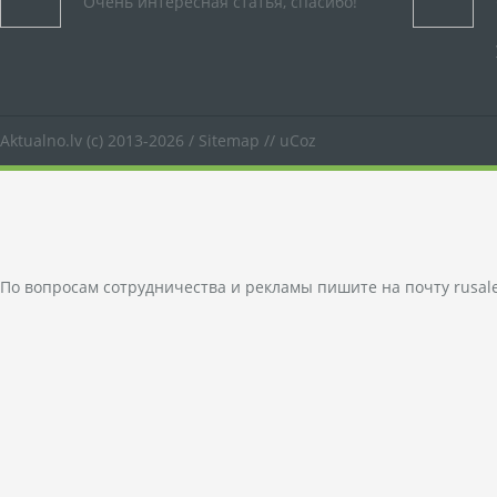
Очень интересная статья, спасибо!
Aktualno.lv
(c) 2013-2026 /
Sitemap
//
uCoz
По вопросам сотрудничества и рекламы пишите на почту
rusal