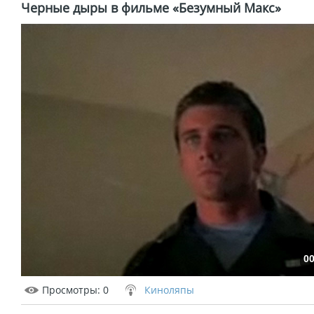
Черные дыры в фильме «Безумный Макс»
00
Просмотры
: 0
Киноляпы