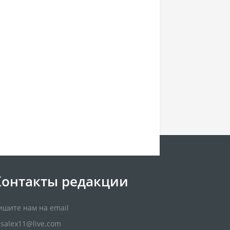
Контакты редакции
ишите нам на email
usalex11@live.com