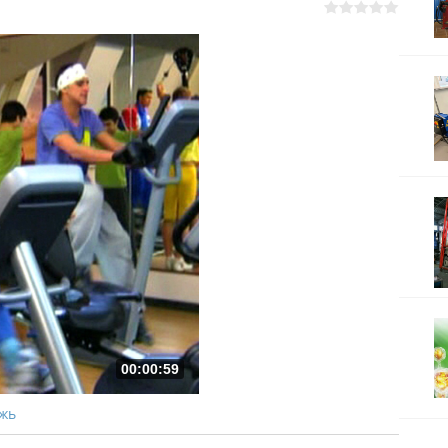
00:00:59
жь