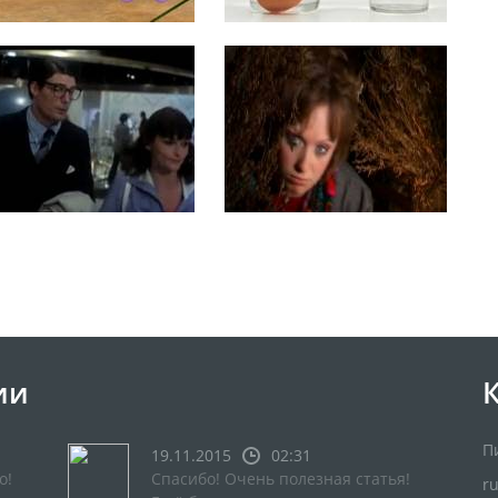
ии
П
19.11.2015
02:31
о!
Спасибо! Очень полезная статья!
r