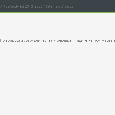
Aktualno.lv
(c) 2013-2026 /
Sitemap
//
uCoz
По вопросам сотрудничества и рекламы пишите на почту
rusal