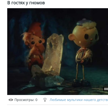
В гостях у гномов
00
Просмотры
: 0
Любимые мультики нашего детств