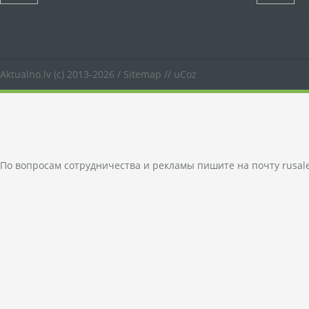
Aktualno.lv
(c) 2013-2026 /
Sitemap
//
uCoz
По вопросам сотрудничества и рекламы пишите на почту
rusal