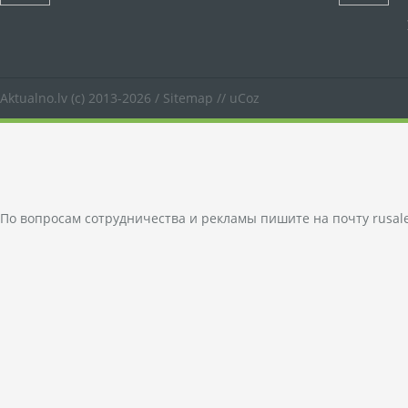
Aktualno.lv
(c) 2013-2026 /
Sitemap
//
uCoz
По вопросам сотрудничества и рекламы пишите на почту
rusal