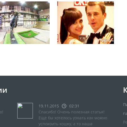
ии
П
19.11.2015
02:31
о!
Спасибо! Очень полезная статья!
r
Ещё бы хотелось узнать как можно
Р
успокоить кошку, а то наша