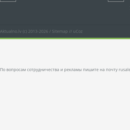
Aktualno.lv
(c) 2013-2026 /
Sitemap
//
uCoz
По вопросам сотрудничества и рекламы пишите на почту
rusal