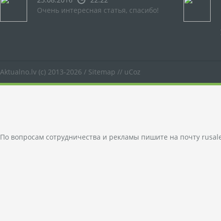
Очень интересная статья, спасибо!
Aktualno.lv
(c) 2013-2026 /
Sitemap
//
uCoz
По вопросам сотрудничества и рекламы пишите на почту
rusal