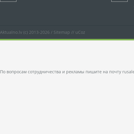
Aktualno.lv
(c) 2013-2026 /
Sitemap
//
uCoz
По вопросам сотрудничества и рекламы пишите на почту
rusal