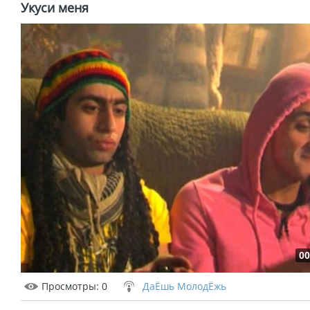
Укуси меня
00
Просмотры
: 0
ДаЁшь МолодЁжь