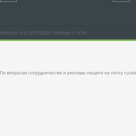
Aktualno.lv
(c) 2013-2026 /
Sitemap
//
uCoz
По вопросам сотрудничества и рекламы пишите на почту
rusal