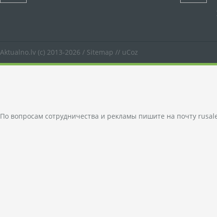
Aktualno.lv
(c) 2013-2026 /
Sitemap
//
uCoz
По вопросам сотрудничества и рекламы пишите на почту
rusal