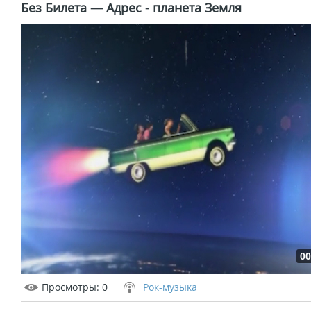
Без Билета — Адрес - планета Земля
00
Просмотры
: 0
Рок-музыка